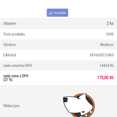
novinka
2 ks
Skladem:
Číslo produktu:
9330
Výrobce:
Modecor
EAN kód:
6916030121803
naše cena bez DPH :
144,63 Kč
naše cena s DPH
175,00 Kč
(21 %):
Hlídací pes: