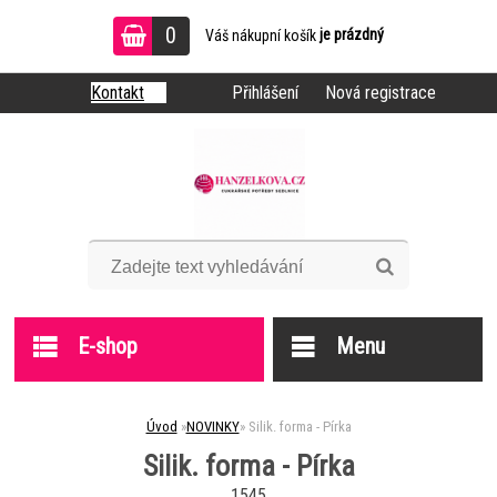
0
je prázdný
Váš nákupní košík
Kontakt
Přihlášení
Nová registrace
E-shop
Menu
Úvod
»
NOVINKY
»
Silik. forma - Pírka
Silik. forma - Pírka
1545